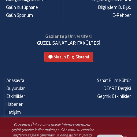
Gaün Kütüphane
Bilgi İşlem D. Bşk.
Gaün Sporium
E-Rehber
Gaziantep
Üniversitesi
GÜZEL SANATLAR FAKÜLTESİ
Mezun Bilgi Sistemi
Anasayfa
Sanat Bilim Kültür
Duyurular
IDEART Dergisi
Etkinlikler
Geçmiş Etkinlikler
Haberler
İletişim
Gaziantep Üniversitesi olarak internet sitemizde
çeşitli çerezler kullanmaktayız. Söz konusu çerezler
sayfanın sağlıklı çalışması ve daha iyi bir ziyaretçi