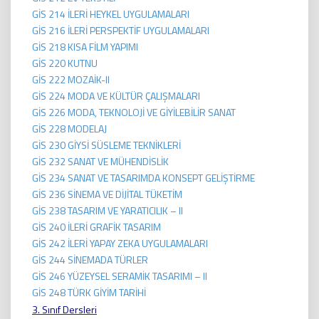
GİS 214 İLERİ HEYKEL UYGULAMALARI
GİS 216 İLERİ PERSPEKTİF UYGULAMALARI
GİS 218 KISA FİLM YAPIMI
GİS 220 KUTNU
GİS 222 MOZAİK-II
GİS 224 MODA VE KÜLTÜR ÇALIŞMALARI
GİS 226 MODA, TEKNOLOJİ VE GİYİLEBİLİR SANAT
GİS 228 MODELAJ
GİS 230 GİYSİ SÜSLEME TEKNİKLERİ
GİS 232 SANAT VE MÜHENDİSLİK
GİS 234 SANAT VE TASARIMDA KONSEPT GELİŞTİRME
GİS 236 SİNEMA VE DİJİTAL TÜKETİM
GİS 238 TASARIM VE YARATICILIK – II
GİS 240 İLERİ GRAFİK TASARIM
GİS 242 İLERİ YAPAY ZEKA UYGULAMALARI
GİS 244 SİNEMADA TÜRLER
GİS 246 YÜZEYSEL SERAMİK TASARIMI – II
GİS 248 TÜRK GİYİM TARİHİ
3. Sınıf Dersleri