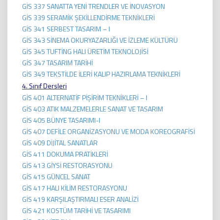
GİS 337 SANATTA YENİ TRENDLER VE İNOVASYON
GİS 339 SERAMİK ŞEKİLLENDİRME TEKNİKLERİ
GİS 341 SERBEST TASARIM – I
GİS 343 SİNEMA OKURYAZARLIĞI VE İZLEME KÜLTÜRÜ
GİS 345 TUFTİNG HALI ÜRETİM TEKNOLOJİSİ
GİS 347 TASARIM TARİHİ
GİS 349 TEKSTİLDE İLERİ KALIP HAZIRLAMA TEKNİKLERİ
4. Sınıf Dersleri
GİS 401 ALTERNATİF PİŞİRİM TEKNİKLERİ – I
GİS 403 ATIK MALZEMELERLE SANAT VE TASARIM
GİS 405 BÜNYE TASARIMI-I
GİS 407 DEFİLE ORGANİZASYONU VE MODA KOREOGRAFİSİ
GİS 409 DİJİTAL SANATLAR
GİS 411 DOKUMA PRATİKLERİ
GİS 413 GİYSİ RESTORASYONU
GİS 415 GÜNCEL SANAT
GİS 417 HALI KİLİM RESTORASYONU
GİS 419 KARŞILAŞTIRMALI ESER ANALİZİ
GİS 421 KOSTÜM TARİHİ VE TASARIMI