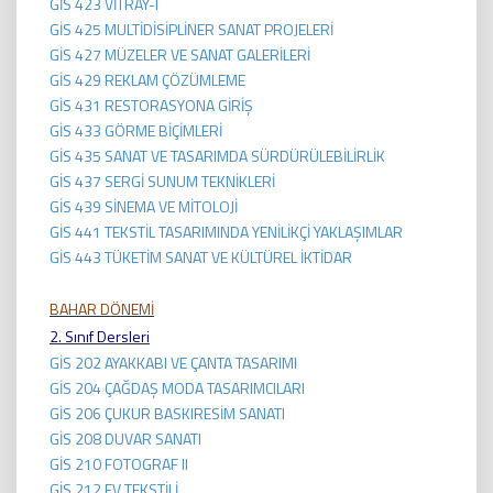
GİS 423 VİTRAY-I
GİS 425 MULTİDİSİPLİNER SANAT PROJELERİ
GİS 427 MÜZELER VE SANAT GALERİLERİ
GİS 429 REKLAM ÇÖZÜMLEME
GİS 431 RESTORASYONA GİRİŞ
GİS 433 GÖRME BİÇİMLERİ
GİS 435 SANAT VE TASARIMDA SÜRDÜRÜLEBİLİRLİK
GİS 437 SERGİ SUNUM TEKNİKLERİ
GİS 439 SİNEMA VE MİTOLOJİ
GİS 441 TEKSTİL TASARIMINDA YENİLİKÇİ YAKLAŞIMLAR
GİS 443 TÜKETİM SANAT VE KÜLTÜREL İKTİDAR
BAHAR DÖNEMİ
2. Sınıf Dersleri
GİS 202 AYAKKABI VE ÇANTA TASARIMI
GİS 204 ÇAĞDAŞ MODA TASARIMCILARI
GİS 206 ÇUKUR BASKIRESİM SANATI
GİS 208 DUVAR SANATI
GİS 210 FOTOGRAF II
GİS 212 EV TEKSTİLİ