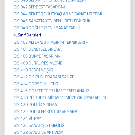
GİS 342 SERBEST TASARIM-II
GİS 344 SEKTÖREL İHTİYAÇLAR VE SANAT ÜRETİMİ
GİS 346 SANATTA YENİDEN ÜRETİLEBİLİRLİK
GİS 348 DOĞU EKSENLİ SANAT TARİHİ
4. Sınıf Dersleri
GİS 402 ALTERNATİF PİŞİRİM TEKNİKLERİ – II
GİS 404 DENEYSEL SİNEMA
GİS 406 BÜNYE TASARIMI-II
GİS 408 DİJİTAL RESİMLEME
GİS 410 RESİM VE ŞİİR
GİS 412 DİSİPLİNLERARASI SANAT
GİS 414 GÖRSEL KÜLTÜR
GİS 416 GÖSTEREGEBİLİM VE ESER ANALİZİ
GİS 418 KÜLTÜREL MİRAS VE MÜZE OKURYAZARLIGI
GİS 420 POLİTİK SİNEMA
GİS 422 POPÜLER KÜLTÜR VE SANAT
GİS 424 VİTRAY-II
GİS 426 SANAT İŞLETMECİLİĞİ
GİS 428 SANAT VE AKTİVİZM