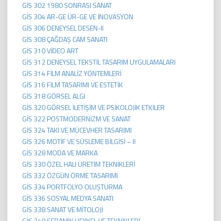
GİS 302 1980 SONRASI SANAT
GİS 304 AR-GE ÜR-GE VE İNOVASYON
GİS 306 DENEYSEL DESEN-II
GİS 308 ÇAĞDAŞ CAM SANATI
GİS 310 VİDEO ART
GİS 312 DENEYSEL TEKSTİL TASARIM UYGULAMALARI
GİS 314 FİLM ANALİZ YÖNTEMLERİ
GİS 316 FİLM TASARIMI VE ESTETİK
GİS 318 GÖRSEL ALGI
GİS 320 GÖRSEL İLETİŞİM VE PSİKOLOJİK ETKİLER
GİS 322 POSTMODERNİZM VE SANAT
GİS 324 TAKI VE MÜCEVHER TASARIMI
GİS 326 MOTİF VE SÜSLEME BİLGİSİ – II
GİS 328 MODA VE MARKA
GİS 330 ÖZEL HALI ÜRETİM TEKNİKLERİ
GİS 332 ÖZGÜN ÖRME TASARIMI
GİS 334 PORTFOLYO OLUŞTURMA
GİS 336 SOSYAL MEDYA SANATI
GİS 338 SANAT VE MİTOLOJİ
GİS 340 SERAMİK HEYKEL VE TEKNİKLERİ