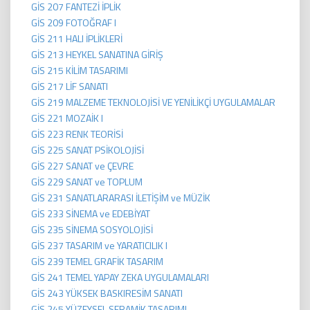
GİS 207 FANTEZİ İPLİK
GİS 209 FOTOĞRAF I
GİS 211 HALI İPLİKLERİ
GİS 213 HEYKEL SANATINA GİRİŞ
GİS 215 KİLİM TASARIMI
GİS 217 LİF SANATI
GİS 219 MALZEME TEKNOLOJİSİ VE YENİLİKÇİ UYGULAMALAR
GİS 221 MOZAİK I
GİS 223 RENK TEORİSİ
GİS 225 SANAT PSİKOLOJİSİ
GİS 227 SANAT ve ÇEVRE
GİS 229 SANAT ve TOPLUM
GİS 231 SANATLARARASI İLETİŞİM ve MÜZİK
GİS 233 SİNEMA ve EDEBİYAT
GİS 235 SİNEMA SOSYOLOJİSİ
GİS 237 TASARIM ve YARATICILIK I
GİS 239 TEMEL GRAFİK TASARIM
GİS 241 TEMEL YAPAY ZEKA UYGULAMALARI
GİS 243 YÜKSEK BASKIRESİM SANATI
GİS 245 YÜZEYSEL SERAMİK TASARIMI