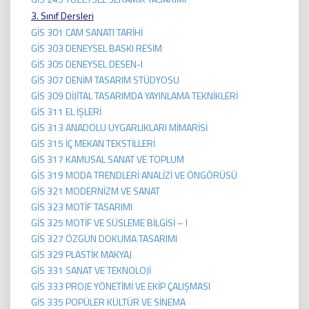
3. Sınıf Dersleri
GİS 301 CAM SANATI TARİHİ
GİS 303 DENEYSEL BASKI RESİM
GİS 305 DENEYSEL DESEN-I
GİS 307 DENİM TASARIM STÜDYOSU
GİS 309 DİJİTAL TASARIMDA YAYINLAMA TEKNİKLERİ
GİS 311 EL İŞLERİ
GİS 313 ANADOLU UYGARLIKLARI MİMARİSİ
GİS 315 İÇ MEKAN TEKSTİLLERİ
GİS 317 KAMUSAL SANAT VE TOPLUM
GİS 319 MODA TRENDLERİ ANALİZİ VE ÖNGÖRÜSÜ
GİS 321 MODERNİZM VE SANAT
GİS 323 MOTİF TASARIMI
GİS 325 MOTİF VE SÜSLEME BİLGİSİ – I
GİS 327 ÖZGÜN DOKUMA TASARIMI
GİS 329 PLASTİK MAKYAJ
GİS 331 SANAT VE TEKNOLOJİ
GİS 333 PROJE YÖNETİMİ VE EKİP ÇALIŞMASI
GİS 335 POPÜLER KÜLTÜR VE SİNEMA