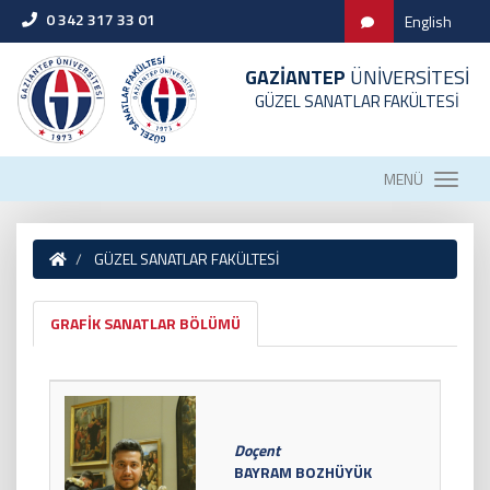
0 342 317 33 01
English
GAZİANTEP
ÜNİVERSİTESİ
GÜZEL SANATLAR FAKÜLTESİ
MENÜ
GÜZEL SANATLAR FAKÜLTESİ
GRAFİK SANATLAR BÖLÜMÜ
Doçent
BAYRAM BOZHÜYÜK