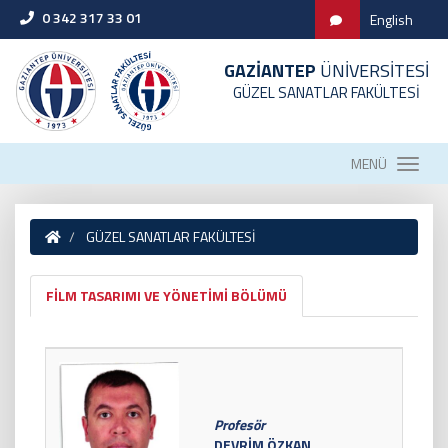
0 342 317 33 01
English
GAZİANTEP
ÜNİVERSİTESİ
GÜZEL SANATLAR FAKÜLTESİ
MENÜ
GÜZEL SANATLAR FAKÜLTESİ
FİLM TASARIMI VE YÖNETİMİ BÖLÜMÜ
Profesör
DEVRİM ÖZKAN