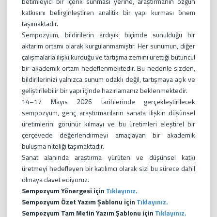
betimleyici bir içerik sunması yerine, araştırmanın özgün
katkısını belirginleştiren analitik bir yapı kurması önem
taşımaktadır.
Sempozyum, bildirilerin ardışık biçimde sunulduğu bir
aktarım ortamı olarak kurgulanmamıştır. Her sunumun, diğer
çalışmalarla ilişki kurduğu ve tartışma zemini ürettiği bütüncül
bir akademik ortam hedeflenmektedir. Bu nedenle sizden,
bildirilerinizi yalnızca sunum odaklı değil, tartışmaya açık ve
geliştirilebilir bir yapı içinde hazırlamanız beklenmektedir.
14–17 Mayıs 2026 tarihlerinde gerçekleştirilecek
sempozyum, genç araştırmacıların sanata ilişkin düşünsel
üretimlerini görünür kılmayı ve bu üretimleri eleştirel bir
çerçevede değerlendirmeyi amaçlayan bir akademik
buluşma niteliği taşımaktadır.
Sanat alanında araştırma yürüten ve düşünsel katkı
üretmeyi hedefleyen bir katılımcı olarak sizi bu sürece dahil
olmaya davet ediyoruz.
Sempozyum Yönergesi için
Tıklayınız.
Sempozyum Özet Yazım Şablonu için
Tıklayınız.
Sempozyum Tam Metin Yazım Şablonu için
Tıklayınız.