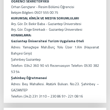
ÖĞRENCİ SEKRETERYASI
Orhan Gençtanır - Resim Bölümü Öğrencisi
İletişim Bilgileri: 0507 555 00 75
KURUMSAL KİMLİK VE MEDYA SORUMLULARI
Arş. Gör. Dr. Bekir Baba - Gaziantep Üniversitesi
Arş. Gör. Özge Emirkadı - Gaziantep Üniversitesi
KONAKLAMA:
Gaziantep Üniversitesi Turizm Uygulama Oteli
Adres: Yamaçtepe Mah.Burç Yolu Üzer 1.Km (Hayvanat
Bahçesi Girişi)
Şahinbey Gaziantep
Telefon: 0342 360 90 45 Rezervasyon Telefon: 0530 382
53 54
Şahinbey Öğretmenevi
Adres: Bey Mahallesi. Atatürk Bulvarı. No:23. Şahinbey –
GAZİANTEP
Telefon: (342) 231 3110 – 230 86 97- 221 08 16