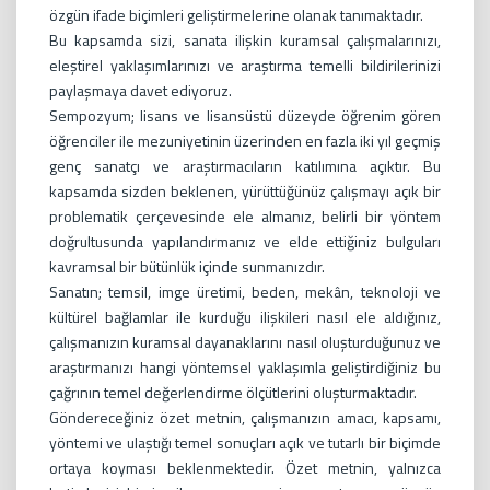
özgün ifade biçimleri geliştirmelerine olanak tanımaktadır.
Bu kapsamda sizi, sanata ilişkin kuramsal çalışmalarınızı,
eleştirel yaklaşımlarınızı ve araştırma temelli bildirilerinizi
paylaşmaya davet ediyoruz.
Sempozyum; lisans ve lisansüstü düzeyde öğrenim gören
öğrenciler ile mezuniyetinin üzerinden en fazla iki yıl geçmiş
genç sanatçı ve araştırmacıların katılımına açıktır. Bu
kapsamda sizden beklenen, yürüttüğünüz çalışmayı açık bir
problematik çerçevesinde ele almanız, belirli bir yöntem
doğrultusunda yapılandırmanız ve elde ettiğiniz bulguları
kavramsal bir bütünlük içinde sunmanızdır.
Sanatın; temsil, imge üretimi, beden, mekân, teknoloji ve
kültürel bağlamlar ile kurduğu ilişkileri nasıl ele aldığınız,
çalışmanızın kuramsal dayanaklarını nasıl oluşturduğunuz ve
araştırmanızı hangi yöntemsel yaklaşımla geliştirdiğiniz bu
çağrının temel değerlendirme ölçütlerini oluşturmaktadır.
Göndereceğiniz özet metnin, çalışmanızın amacı, kapsamı,
yöntemi ve ulaştığı temel sonuçları açık ve tutarlı bir biçimde
ortaya koyması beklenmektedir. Özet metnin, yalnızca