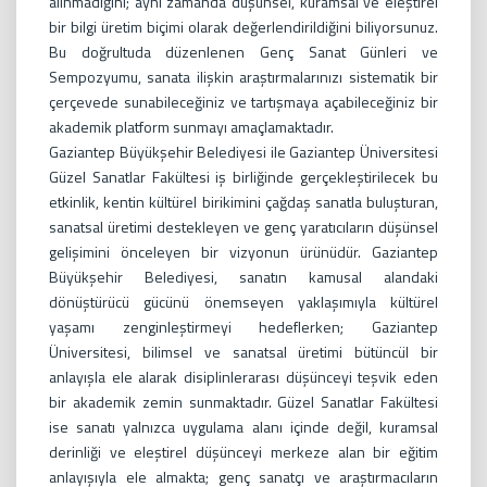
alınmadığını; aynı zamanda düşünsel, kuramsal ve eleştirel
bir bilgi üretim biçimi olarak değerlendirildiğini biliyorsunuz.
Bu doğrultuda düzenlenen Genç Sanat Günleri ve
Sempozyumu, sanata ilişkin araştırmalarınızı sistematik bir
çerçevede sunabileceğiniz ve tartışmaya açabileceğiniz bir
akademik platform sunmayı amaçlamaktadır.
Gaziantep Büyükşehir Belediyesi ile Gaziantep Üniversitesi
Güzel Sanatlar Fakültesi iş birliğinde gerçekleştirilecek bu
etkinlik, kentin kültürel birikimini çağdaş sanatla buluşturan,
sanatsal üretimi destekleyen ve genç yaratıcıların düşünsel
gelişimini önceleyen bir vizyonun ürünüdür. Gaziantep
Büyükşehir Belediyesi, sanatın kamusal alandaki
dönüştürücü gücünü önemseyen yaklaşımıyla kültürel
yaşamı zenginleştirmeyi hedeflerken; Gaziantep
Üniversitesi, bilimsel ve sanatsal üretimi bütüncül bir
anlayışla ele alarak disiplinlerarası düşünceyi teşvik eden
bir akademik zemin sunmaktadır. Güzel Sanatlar Fakültesi
ise sanatı yalnızca uygulama alanı içinde değil, kuramsal
derinliği ve eleştirel düşünceyi merkeze alan bir eğitim
anlayışıyla ele almakta; genç sanatçı ve araştırmacıların