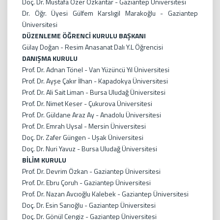
Doç. Dr. Mustafa Özer Özkantar - Gaziantep Üniversitesi
Dr. Öğr. Üyesi Gülfem Karslıgil Marakoğlu - Gaziantep
Üniversitesi
DÜZENLEME ÖĞRENCİ KURULU BAŞKANI
Gülay Doğan - Resim Anasanat Dalı Y.L Öğrencisi
DANIŞMA KURULU
Prof. Dr. Adnan Tönel - Van Yüzüncü Yıl Üniversitesi
Prof. Dr. Ayşe Çakır İlhan - Kapadokya Üniversitesi
Prof. Dr. Ali Sait Liman - Bursa Uludağ Üniversitesi
Prof. Dr. Nimet Keser - Çukurova Üniversitesi
Prof. Dr. Güldane Araz Ay - Anadolu Üniversitesi
Prof. Dr. Emrah Uysal - Mersin Üniversitesi
Doç. Dr. Zafer Güngen - Uşak Üniversitesi
Doç. Dr. Nuri Yavuz - Bursa Uludağ Üniversitesi
BİLİM KURULU
Prof. Dr. Devrim Özkan - Gaziantep Üniversitesi
Prof. Dr. Ebru Çoruh - Gaziantep Üniversitesi
Prof. Dr. Nazan Avcıoğlu Kalebek - Gaziantep Üniversitesi
Doç. Dr. Esin Sarıoğlu - Gaziantep Üniversitesi
Doç. Dr. Gönül Cengiz - Gaziantep Üniversitesi