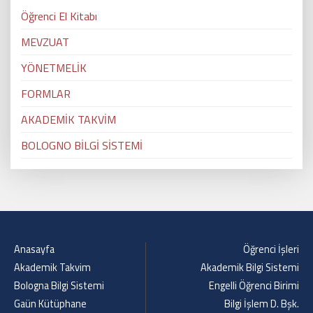
Öğrenci El Kitabı
MEVZUAT
YÖNETMELİK
FORMLAR
AKADEMİK TAKVİM
BOLOGNO BİLGİ SİSTEMİ
Anasayfa
Öğrenci İşleri
Akademik Takvim
Akademik Bilgi Sistemi
Bologna Bilgi Sistemi
Engelli Öğrenci Birimi
Gaün Kütüphane
Bilgi İşlem D. Bşk.