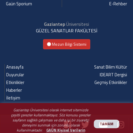
Gaün Sporium
E-Rehber
Gaziantep
Üniversitesi
GÜZEL SANATLAR FAKÜLTESİ
Mezun Bilgi Sistemi
Anasayfa
Sanat Bilim Kültür
Duyurular
IDEART Dergisi
Etkinlikler
Geçmiş Etkinlikler
Haberler
İletişim
Gaziantep Üniversitesi olarak internet sitemizde
çeşitli çerezler kullanmaktayız. Söz konusu çerezler
sayfanın sağlıklı çalışması ve daha iyi bir ziyaretçi
TAMAM
deneyimi sunmak için zorunlu olarak
kullanılmaktadır.
GAÜN Kişisel Verilerin