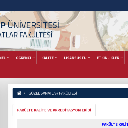
EP
ÜNİVERSİTESİ
ATLAR FAKÜLTESİ
NEL
ÖĞRENCİ
KALİTE
LİSANSÜSTÜ
ETKİNLİKLER
GÜZEL SANATLAR FAKÜLTESİ
FAKÜLTE KALİTE VE AKREDİTASYON EKİBİ
FAKÜLTE KALİ