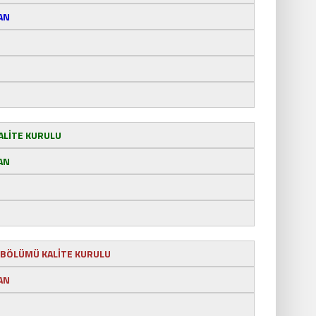
AN
ALİTE KURULU
AN
İ BÖLÜMÜ KALİTE KURULU
AN