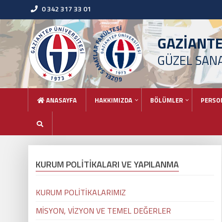
0 342 317 33 01
GAZİANT
GÜZEL SAN
ANASAYFA
HAKKIMIZDA
BÖLÜMLER
PERSO
KURUM POLİTİKALARI VE YAPILANMA
KURUM POLİTİKALARIMIZ
MİSYON, VİZYON VE TEMEL DEĞERLER