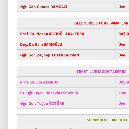
Öğr. Gör. Gamze DAMGACI
Üye
GELENEKSEL TÜRK SANATLAR
Prof. Dr. Nazan AVCIOĞLU KALEBEK
BAŞK
Doç. Dr. Esin SARIOĞLU
Üye
Öğr. Gör. Zeynep TUTİ KARAMAN
Üye
TEKSTİL VE MODA TASARIMI
Prof. Dr. Ebru ÇORUH
BAŞK
Dr. Öğr. Üyesi Hüseyin ÖZDEMİR
Üye
Öğr. Gör. Tuğba ÖZTÜRK
Üye
SERAMİK VE CAM BÖLÜ