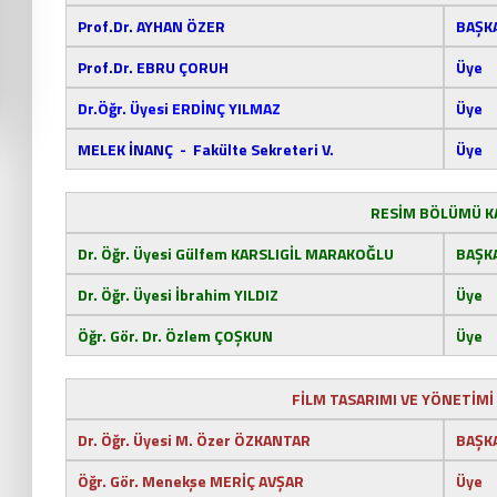
Prof
.Dr. AYHAN ÖZER
BAŞK
Prof
.Dr. EBRU ÇORUH
Üye
Dr.Öğr. Üyesi ERDİNÇ YILMAZ
Üye
MELEK İNANÇ - Fakülte Sekreteri V.
Üye
RESİM BÖLÜMÜ K
Dr. Öğr. Üyesi Gülfem KARSLIGİL MARAKOĞLU
BAŞK
Dr. Öğr. Üyesi İbrahim YILDIZ
Üye
Öğr. Gör. Dr. Özlem ÇOŞKUN
Üye
FİLM TASARIMI VE YÖNETİM
Dr. Öğr. Üyesi M. Özer ÖZKANTAR
BAŞK
Öğr. Gör. Menekşe MERİÇ AVŞAR
Üye