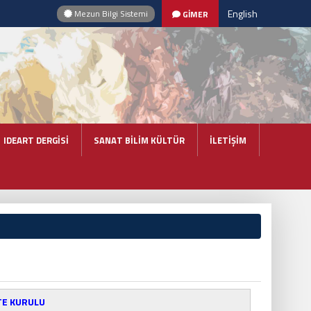
English
Mezun Bilgi Sistemi
GİMER
IDEART DERGİSİ
SANAT BİLİM KÜLTÜR
İLETİŞİM
TE KURULU