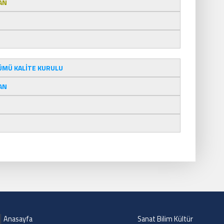
AN
ÜMÜ KALİTE KURULU
AN
Anasayfa
Sanat Bilim Kültür