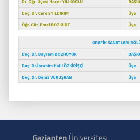
Dr. Öğr. Üyesi Hacer YILIKOĞLU
BAŞK
Doç. Dr. Ceren YILDIRIM
Üye
Öğr. Gör. Emel BOZKURT
Üye
GRAFİK SANATLARI BÖL
Doç. Dr. Bayram BOZHÜYÜK
BAŞK
Doç. Dr.İbrahim Halil ÖZKİRİŞÇİ
Üye
Doç. Dr. Deniz VURUŞKAN
Üye
Gaziantep
Üniversitesi