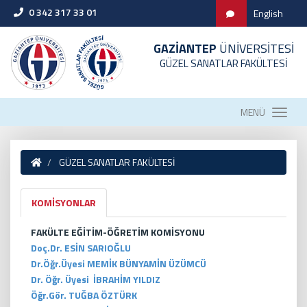
0 342 317 33 01
English
GAZİANTEP
ÜNİVERSİTESİ
GÜZEL SANATLAR FAKÜLTESİ
MENÜ
GÜZEL SANATLAR FAKÜLTESİ
KOMİSYONLAR
FAKÜLTE EĞİTİM-ÖĞRETİM KOMİSYONU
Doç.Dr. ESİN SARIOĞLU
Dr.Öğr.Üyesi MEMİK BÜNYAMİN ÜZÜMCÜ
Dr. Öğr. Üyesi İBRAHİM YILDIZ
Öğr.Gör. TUĞBA ÖZTÜRK