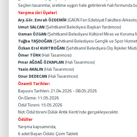
Seçilen tasarımlar, üretime uygun hale getirilerek halı formunda ba
Yarışma Jüri Üyeleri
Arş.Gör. Emrah ÖZDEMİR
(GAÜN Fen Edebiyat Fakültesi Arkeolo
Umut SALCAN
(Şehitkamil Belediyesi Başkan Yardımcısı)
Osman ÖZGAN
(Şehitkamil Belediyesi Kültürel Miras ve Koruma 
Tuğba TAŞDOĞAN
(Şehitkamil Belediyesi Gençlik ve Spor Hizmet
Özkan Erol KURTBOĞAN
(Şehitkamil Belediyesi Dış İlişkiler Müd
Ömer TÜRK
(Halı Tasarımcısı)
Pınar AĞDAĞ ÖZKAPLAN
(Halı Tasarımcısı)
Yasin AKALIN
(Halı Tasarımcısı)
Onur DEDECAN
(Halı Tasarımcısı)
Önemli Tarihler:
Başvuru Tarihleri: 21.04.2026 - 08.05.2026
Ön Eleme: 11.05.2026
Ödül Töreni: 15.05.2026
Not: Ödül töreni Dülük Antik Kenti’nde gerçekleşecektir.
Ödüller
Yarışma kapsamında;
6 adet Başarı Ödülü: Çizim Tableti