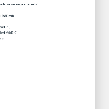
sılacak ve sergilenecektir.
ji Bölümü)
Müdürü)
leri Müdürü)
ürü)