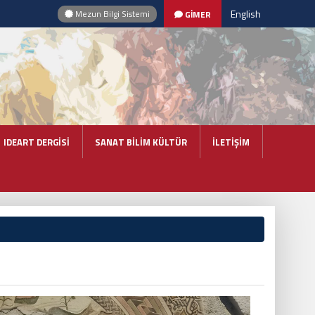
English
Mezun Bilgi Sistemi
GİMER
IDEART DERGİSİ
SANAT BİLİM KÜLTÜR
İLETİŞİM