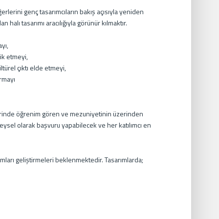
ğerlerini genç tasarımcıların bakış açısıyla yeniden
 halı tasarımı aracılığıyla görünür kılmaktır.
yı,
vik etmeyi,
ltürel çıktı elde etmeyi,
urmayı
mlerinde öğrenim gören ve mezuniyetinin üzerinden
bireysel olarak başvuru yapabilecek ve her katılımcı en
rımları geliştirmeleri beklenmektedir. Tasarımlarda;