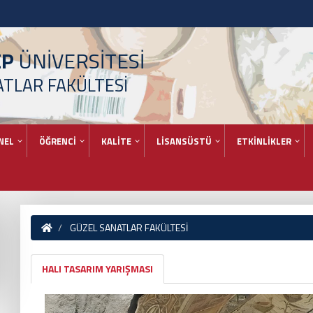
EP
ÜNİVERSİTESİ
ATLAR FAKÜLTESİ
NEL
ÖĞRENCİ
KALİTE
LİSANSÜSTÜ
ETKİNLİKLER
GÜZEL SANATLAR FAKÜLTESİ
HALI TASARIM YARIŞMASI