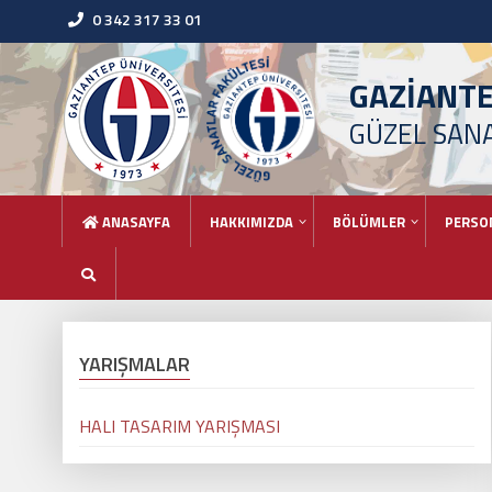
0 342 317 33 01
GAZİANT
GÜZEL SAN
ANASAYFA
HAKKIMIZDA
BÖLÜMLER
PERSO
YARIŞMALAR
HALI TASARIM YARIŞMASI