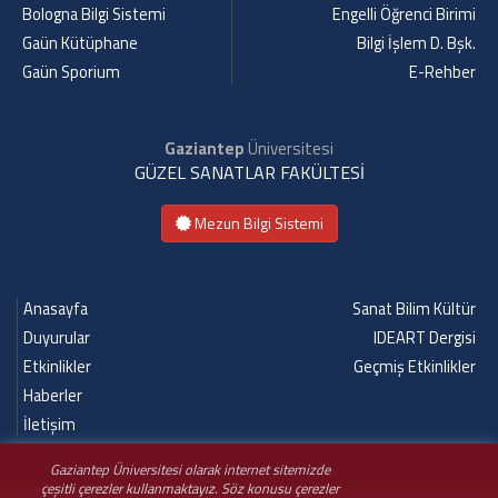
Bologna Bilgi Sistemi
Engelli Öğrenci Birimi
Gaün Kütüphane
Bilgi İşlem D. Bşk.
Gaün Sporium
E-Rehber
Gaziantep
Üniversitesi
GÜZEL SANATLAR FAKÜLTESİ
Mezun Bilgi Sistemi
Anasayfa
Sanat Bilim Kültür
Duyurular
IDEART Dergisi
Etkinlikler
Geçmiş Etkinlikler
Haberler
İletişim
Gaziantep Üniversitesi olarak internet sitemizde
çeşitli çerezler kullanmaktayız. Söz konusu çerezler