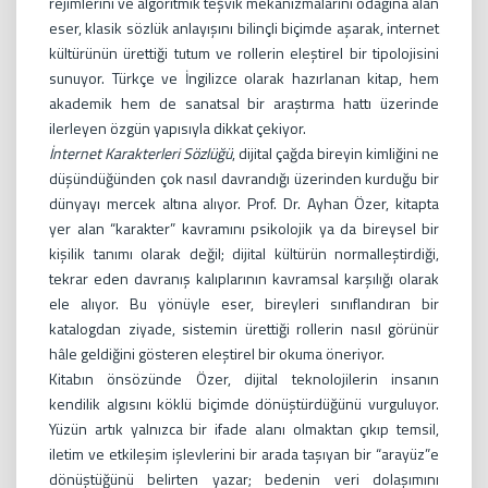
rejimlerini ve algoritmik teşvik mekanizmalarını odağına alan
eser, klasik sözlük anlayışını bilinçli biçimde aşarak, internet
kültürünün ürettiği tutum ve rollerin eleştirel bir tipolojisini
sunuyor. Türkçe ve İngilizce olarak hazırlanan kitap, hem
akademik hem de sanatsal bir araştırma hattı üzerinde
ilerleyen özgün yapısıyla dikkat çekiyor.
İnternet Karakterleri Sözlüğü
, dijital çağda bireyin kimliğini ne
düşündüğünden çok nasıl davrandığı üzerinden kurduğu bir
dünyayı mercek altına alıyor. Prof. Dr. Ayhan Özer, kitapta
yer alan “karakter” kavramını psikolojik ya da bireysel bir
kişilik tanımı olarak değil; dijital kültürün normalleştirdiği,
tekrar eden davranış kalıplarının kavramsal karşılığı olarak
ele alıyor. Bu yönüyle eser, bireyleri sınıflandıran bir
katalogdan ziyade, sistemin ürettiği rollerin nasıl görünür
hâle geldiğini gösteren eleştirel bir okuma öneriyor.
Kitabın önsözünde Özer, dijital teknolojilerin insanın
kendilik algısını köklü biçimde dönüştürdüğünü vurguluyor.
Yüzün artık yalnızca bir ifade alanı olmaktan çıkıp temsil,
iletim ve etkileşim işlevlerini bir arada taşıyan bir “arayüz”e
dönüştüğünü belirten yazar; bedenin veri dolaşımını