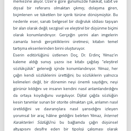
merkezine alıyor. Özer’e göre günümüzde hakikat, sabit ve
dışsal bir referans olmaktan çıkmış; dolaşıma giren,
biçimlenen ve tüketilen bir içerik türüne dönüşmüştür. Bu
nedenle eser, sanatı belgesel bir doğruluk iddiası taşıyan
bir alan olarak değil; sezgisel ve eleştirel bir düşünme biçimi
olarak konumlandırıyor. Gerçeğin yerini alan imgelerin
zamanla kendi gerçekliklerini üretmesi, kitabın temel
tartışma eksenlerinden birini oluşturuyor.
Eserin editörlüğünü üstlenen Doç. Dr. Erdinç Yılmaz’ın
kaleme aldığı sunuş yazısı ise kitabı çağdaş “eleştirel
sözlükçülük” geleneği içinde konumlandırıyor. Yılmaz, her
çağın kendi sözlüklerini ürettiğini; bu sözlüklerin yalnızca
kelimeleri değil, bir dönemin neyi önemli saydığını, neyi
görünür kıldığını ve insanın kendini nasıl anlamlandırdığını
da ortaya koyduğunu vurguluyor. Dijital çağda sözlüğün
kesin tanımlar sunan bir otorite olmaktan çok, anlamın nasıl
üretildiğini ve davranışlara nasıl yansıdığını izleyen
yorumsal bir araç hâline geldiğini belirten Yılmaz,
İnternet
Karakterleri Sözlüğü
’nü bu bağlamda çağın düşünsel
altyapısını deşifre eden bir tipoloji çalışması olarak