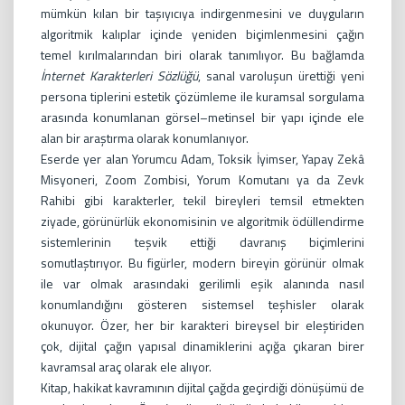
mümkün kılan bir taşıyıcıya indirgenmesini ve duyguların
algoritmik kalıplar içinde yeniden biçimlenmesini çağın
temel kırılmalarından biri olarak tanımlıyor. Bu bağlamda
İnternet Karakterleri Sözlüğü
, sanal varoluşun ürettiği yeni
persona tiplerini estetik çözümleme ile kuramsal sorgulama
arasında konumlanan görsel–metinsel bir yapı içinde ele
alan bir araştırma olarak konumlanıyor.
Eserde yer alan Yorumcu Adam, Toksik İyimser, Yapay Zekâ
Misyoneri, Zoom Zombisi, Yorum Komutanı ya da Zevk
Rahibi gibi karakterler, tekil bireyleri temsil etmekten
ziyade, görünürlük ekonomisinin ve algoritmik ödüllendirme
sistemlerinin teşvik ettiği davranış biçimlerini
somutlaştırıyor. Bu figürler, modern bireyin görünür olmak
ile var olmak arasındaki gerilimli eşik alanında nasıl
konumlandığını gösteren sistemsel teşhisler olarak
okunuyor. Özer, her bir karakteri bireysel bir eleştiriden
çok, dijital çağın yapısal dinamiklerini açığa çıkaran birer
kavramsal araç olarak ele alıyor.
Kitap, hakikat kavramının dijital çağda geçirdiği dönüşümü de