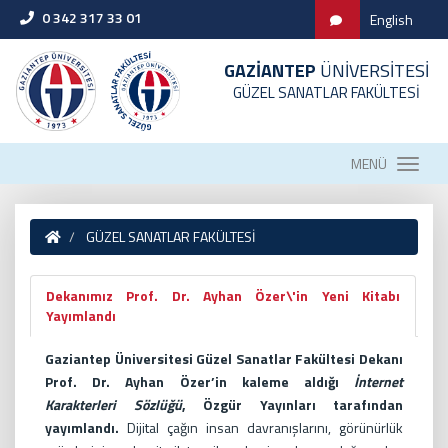
0 342 317 33 01
English
GAZİANTEP
ÜNİVERSİTESİ
GÜZEL SANATLAR FAKÜLTESİ
MENÜ
GÜZEL SANATLAR FAKÜLTESİ
Dekanımız Prof. Dr. Ayhan Özer\'in Yeni Kitabı
Yayımlandı
Gaziantep Üniversitesi Güzel Sanatlar Fakültesi Dekanı
Prof. Dr. Ayhan Özer’in kaleme aldığı
İnternet
Karakterleri Sözlüğü
, Özgür Yayınları tarafından
yayımlandı.
Dijital çağın insan davranışlarını, görünürlük